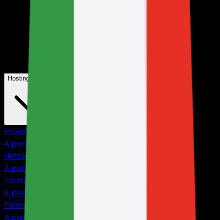
Hosting giochi
Project Zomboid
A partire da
$4,75
Hytale
A partire da
$10,83
Terraria
A partire da
$2,38
Palworld
A partire da
$9,50