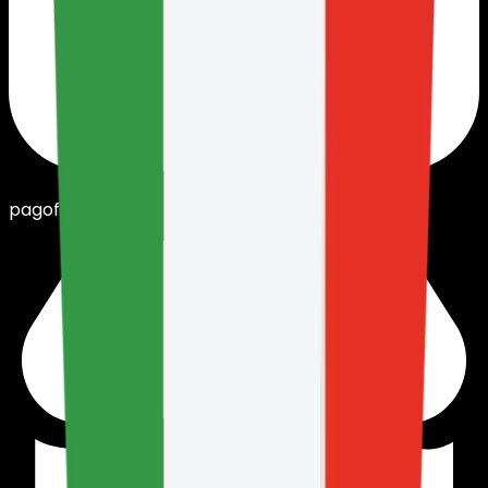
pagofacil