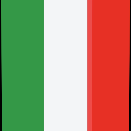
Dinamarca
Ecuador
El Salvador
España
Estados Unidos
Filipinas
Finlandia
Francia
Guatemala
India
Indonesia
Italia
México
Nicaragua
Noruega
Nueva Zelanda
Países Bajos
Panamá
Paraguay
Perú
Polonia
Portugal
Reino Unido
Singapur
Suecia
Suiza
Tailandia