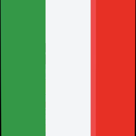
Seleziona il tuo paese
Alemania
Argentina
Australia
Austria
Bélgica
Brasil
Canadá
Chile
China
Colombia
Corea del Sur
Costa Rica