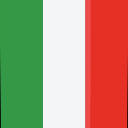
Caricamento...
Unisciti
Pagamento
Metodi
Seleziona il tuo paese per vedere tutti i metodi di
pagamento disponibili per la tua zona