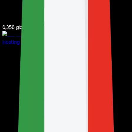
6,358
giocatori su
7,384
server
Hosting Minecraft