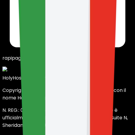
rapipago
HolyHosting
Server potenti a prezzi accessibili.
Copyright © 2025 HOLY SERVERS LLC, operante con il
nome HolyHosting.
N. REG.: 001599788. Questa entità commerciale è
ufficialmente registrata presso 30 N Gould St, Suite N,
Sheridan, WY 82801, Wyoming, USA.