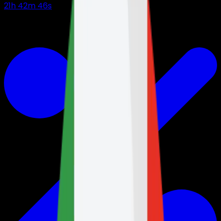
21
h
42
m
45
s