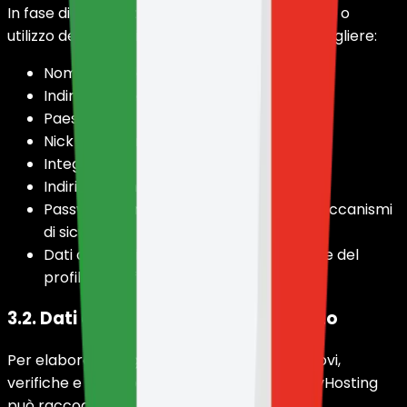
In fase di registrazione, sottoscrizione di servizi o
utilizzo dell'area clienti, HolyHosting può raccogliere:
Nome completo.
Indirizzo e-mail.
Paese.
Nick di Minecraft.
Integrazione con Discord.
Indirizzo completo.
Password cifrata o protetta tramite meccanismi
di sicurezza.
Dati associati all'account, configurazione del
profilo e preferenze.
3.2. Dati di fatturazione e pagamento
Per elaborare pagamenti, fatturazione, rinnovi,
verifiche e adempimenti amministrativi, HolyHosting
può raccogliere: