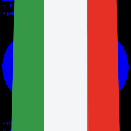
Valheim
A partire da
$3,19
Altri giochi
Scegli tra oltre 40 giochi.