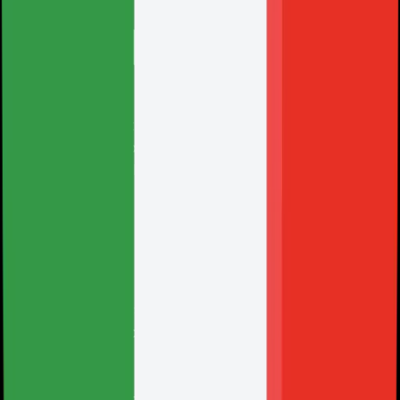
Questo documento legale è stato tradotto per tua
comodità; tuttavia, la versione ufficiale che stai
accettando è quella redatta in spagnolo.
Vedi in spagnolo
Versione
:
2026-05
Azienda
:
HOLY SERVERS LLC
Denominazione commerciale
:
HolyHosting
Indirizzo
:
30 N Gould St Ste N, Sheridan, WY 82801, USA