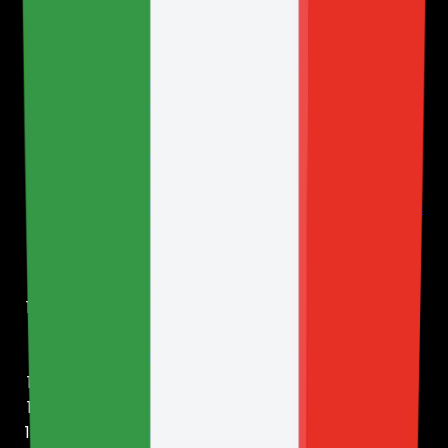
1. Introduzione
2. Ambito di applicazione della presente Politica
3. Dati che raccogliamo
4. Verifica KYC interna in casi particolari
5. Finalità del trattamento dei dati
6. Base giuridica e giustificazione dell'uso dei dati
7. Comunicazioni via e-mail
8. Cookie e tecnologie analoghe
9. Fornitori esterni e terzi
10. Trasferimenti internazionali, migrazioni e
replica dei dati
11. Conservazione dei dati
12. Diritti dell'utente e richieste
13. Richieste legali, autorità e reclami di terzi
14. Età minima e minori