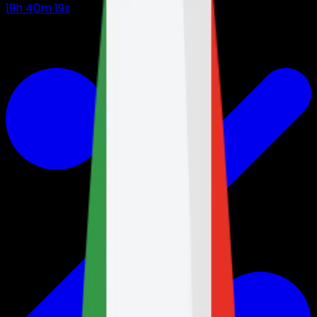
19
h
40
m
18
s