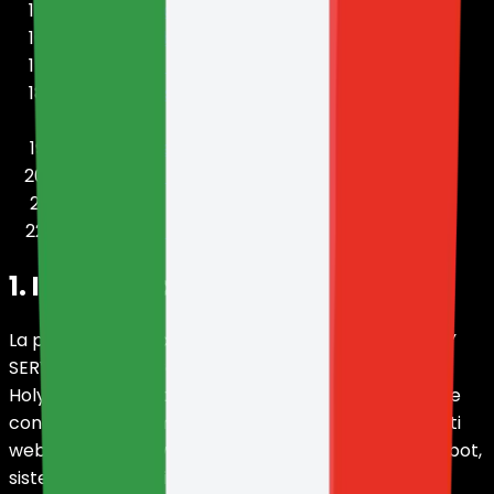
15. Sicurezza delle informazioni
16. Responsabilità dell'utente
17. Contenuti ospitati dagli utenti
18. Backup, disaster recovery ed eliminazione
operativa
19. Servizi di terzi collegati o integrati
20. Modifiche alla presente Politica
21. Contatti
22. Rapporto con altri documenti
1. Introduzione
La presente Politica sulla Privacy illustra come HOLY
SERVERS LLC, operante commercialmente come
HolyHosting, raccoglie, utilizza, conserva, protegge e
condivide le informazioni personali relative ai suoi siti
web, pannelli, servizi di hosting, server, VPS, domini, bot,
sistemi di fatturazione, assistenza e altri servizi