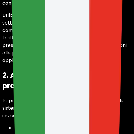
connessi.
Utilizzando HolyHosting, creando un account,
sottoscrivendo un servizio, accedendo ai pannelli o
comunicando con il team, l'utente accetta il
trattamento dei propri dati conformemente alla
presente Politica sulla Privacy, ai Termini e Condizioni,
alle politiche di rimborso e alle altre politiche
applicabili disponibili su holy.gg/legal.
2. Ambito di applicazione della
presente Politica
La presente Politica si applica ai servizi, siti, pannelli,
sistemi e domini gestiti o utilizzati da HolyHosting,
inclusi, a titolo esemplificativo:
holy.gg