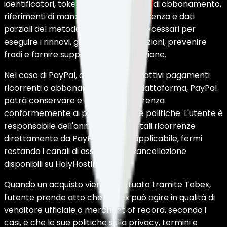
identificatori, token di pagamento, ID di abbonamento,
riferimenti di mandato, stato di ricorrenza e dati
parziali del metodo di pagamento necessari per
eseguire i rinnovi, gestire le cancellazioni, prevenire
frodi e fornire supporto alla fatturazione.
Nel caso di PayPal, qualora l'utente attivi pagamenti
ricorrenti o abbonamenti da tale piattaforma, PayPal
potrà conservare e gestire la ricorrenza
conformemente ai propri termini e politiche. L'utente è
responsabile dell'annullamento di tali ricorrenze
direttamente da PayPal quando applicabile, fermi
restando i canali di assistenza e cancellazione
disponibili su HolyHosting.
Quando un acquisto viene effettuato tramite Tebex,
l'utente prende atto che Tebex può agire in qualità di
venditore ufficiale o merchant of record, secondo i
casi, e che le sue politiche sulla privacy, termini e