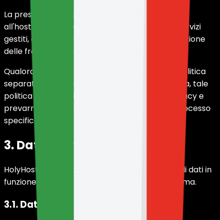
La presente Politica si applica ai servizi relativi
all'hosting di server di gioco, VPS, domini, bot, servizi
gestiti, assistenza tecnica, fatturazione, prevenzione
delle frodi e sicurezza operativa.
Qualora un servizio specifico disponga di una politica
separata, come il sistema di verifica KYC interna, tale
politica integrerà la presente Politica sulla Privacy e
prevarrà esclusivamente in relazione a quel processo
specifico.
3. Dati che raccogliamo
HolyHosting può raccogliere diverse tipologie di dati in
funzione dell'uso che l'utente fa della piattaforma.
3.1. Dati dell'account