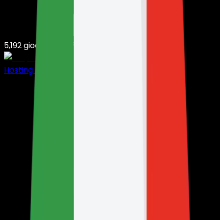
5,192
giocatori su
7,361
server
Hosting Minecraft