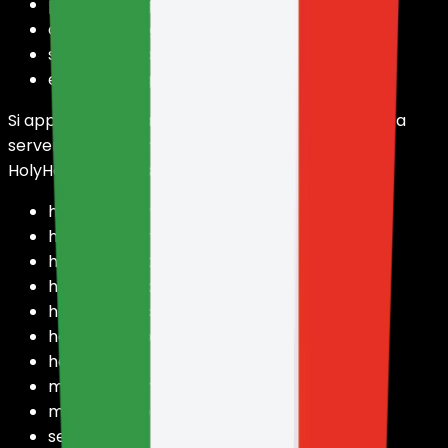
panel.holy.gg
clientes.holy.gg
securekyc.holy.hosting
estado.holy.gg
Si applica inoltre ai sottodomini o servizi associati a
server offerti tramite domini alternativi gestiti da
HolyHosting, inclusi, a titolo esemplificativo:
holyserver.pro
holyserver.online
holyserver.site
holy-server.xyz
holyhosting.club
holyhosting.online
holyhost.ing
miservidor.pro
miservidor.top
servidor.lol