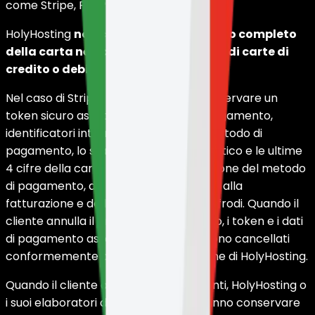
come Stripe, PayPal e Tebex.
HolyHosting
non conserva CVV, numero completo
della carta né dati completi sensibili di carte di
credito o debito
.
Nel caso di Stripe, HolyHosting può conservare un
token sicuro associato al metodo di pagamento,
identificatori interni del cliente o del metodo di
pagamento, lo stato di rinnovo automatico e le ultime
4 cifre della carta ai fini dell'identificazione del metodo
di pagamento, dei rinnovi, del supporto alla
fatturazione e della prevenzione delle frodi. Quando il
cliente annulla il proprio abbonamento, i token e i dati
di pagamento associati a Stripe vengono cancellati
conformemente alle procedure interne di HolyHosting.
Quando il cliente attiva gli abbonamenti, HolyHosting o
i suoi elaboratori di pagamento potranno conservare