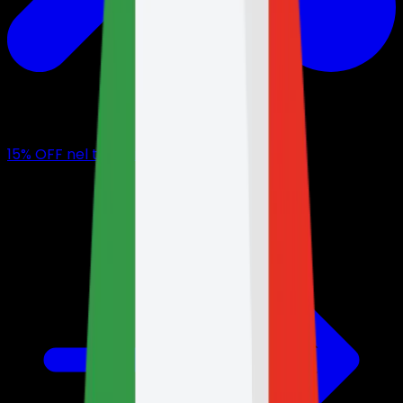
15
% OFF
nel tuo primo mese con noi