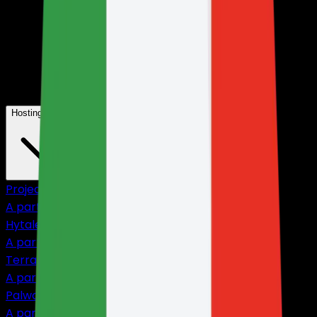
Hosting giochi
Project Zomboid
A partire da
$4,25
Hytale
A partire da
$9,69
Terraria
A partire da
$2,13
Palworld
A partire da
$8,50