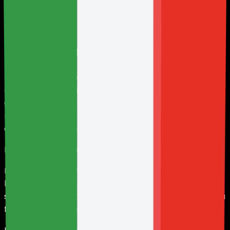
Riepilogo rapido
HolyHosting raccoglie i dati necessari per creare
account, erogare i servizi, elaborare i pagamenti,
gestire i rinnovi, fornire assistenza, prevenire frodi,
mantenere la sicurezza della piattaforma e
adempiere agli obblighi legali, fiscali e operativi.
HolyHosting non vende dati personali.
HolyHosting può avvalersi di fornitori esterni per
l'elaborazione dei pagamenti, la comunicazione, la
sicurezza, il monitoraggio, l'archiviazione, l'assistenza, la
fatturazione e la gestione dell'infrastruttura.