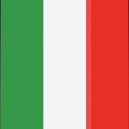
Benvenuto su HolyHosting.
Di solito rispondiamo in pochi minuti
HolyHosting
WhatsApp Vendite