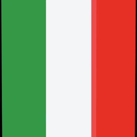
Contatto legale e privacy
:
legal@holy.gg
URL ufficiale
:
holy.gg/legal/privacy