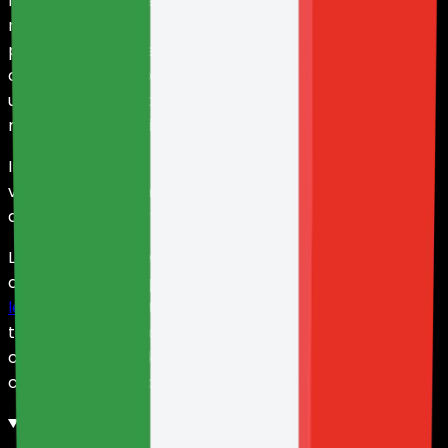
I dati possono essere ospitati, elaborati, trasferiti,
replicati o migrati a livello internazionale,
principalmente negli Stati Uniti e in altre giurisdizioni in
cui HolyHosting opera l'infrastruttura, nonché in altre
ubicazioni necessarie per erogare, proteggere,
mantenere o migliorare i servizi.
In casi particolari, HolyHosting può richiedere una
verifica KYC interna in base a una politica separata
disponibile nel portale di verifica corrispondente.
L'utente può richiedere l'accesso, la rettifica o la
cancellazione dei propri dati scrivendo a
legal@holy.gg
, fatti salvi gli obblighi legali, fiscali,
tecnici, di sicurezza, prevenzione delle frodi,
controversie, backup, disaster recovery o
conservazione necessaria per la tutela dei diritti.