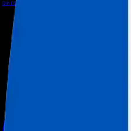
01
h
02
m
53
s