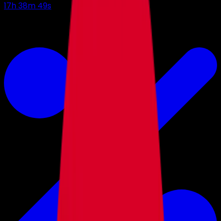
17
h
38
m
48
s