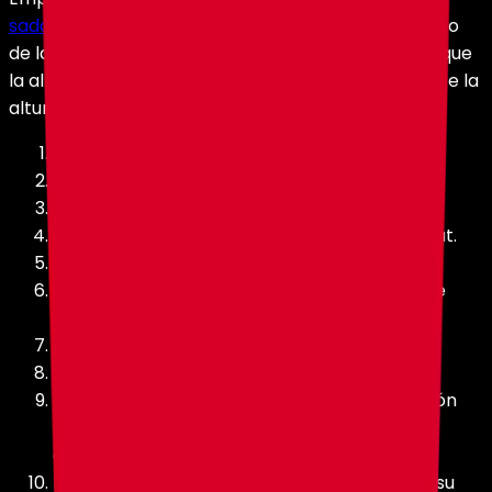
saddle
, como una montaña, un árbol alto o un punto
de lanzamiento similar. El bote no puede subir, así que
la altura desde la que se lanza es aproximadamente la
altura que intentará mantener.
Coloca el sulfur cube.
Pon un bloque de log dentro del sulfur cube.
Coloca el chest boat.
Mueve el pig con saddle dentro del chest boat.
Une el sulfur cube al bote con un lead.
Lanza la splash potion of slow falling para que
golpee al sulfur cube, al bote y al pig.
Siéntate sobre el pig.
Ataca el sulfur cube para lanzar el bote.
Si no pasa nada, vuelve a unir el lead. Una unión
correcta hace que el bote se mueva cuando
empujas el sulfur cube.
Mantén clic derecho con la spear para usar su