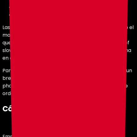
Splash Potion of Slow Falling
Spear, preferiblemente Netherite
Las spears de nivel más bajo pueden funcionar, pero el
mayor tiempo de carga de la netherite spear hace
que el truco sea más consistente. La splash potion of
slow falling también es importante porque se usa una
en cada vuelo.
Para preparar una splash potion of slow falling, usa un
brewing stand con una water bottle, netherwart,
phantom membrane, redstone y gunpowder en ese
orden.
Cómo lanzar el bote volador
Empieza desde una ubicación alta con un
pig con