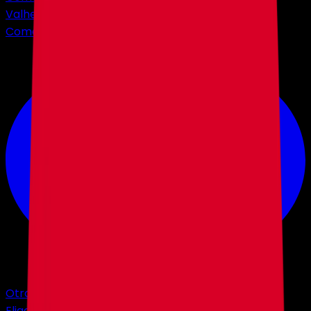
Valheim
Comenzando en
$3,56
Otros Juegos
Elige entre +40 juegos.