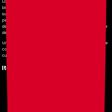
Los sulfur cubes se encuentran en sulfur caves, un
biome subterráneo. En lugar de cavar al azar, busca
sulfur springs en la superficie del overworld. Estas
pequeñas formaciones con forma de volcán hechas
de sulfur blocks indican que se generó una sulfur cave
debajo.
Una vez que llegues a la cueva, captura un sulfur cube
con una cubeta vacía. Esto crea una bucket of sulfur
cube, que es el item clave para el setup de vuelo.
Items necesarios
Bucket of Sulfur Cube
Pig
Saddle
Log, cualquier tipo
Chest Boat
Lead