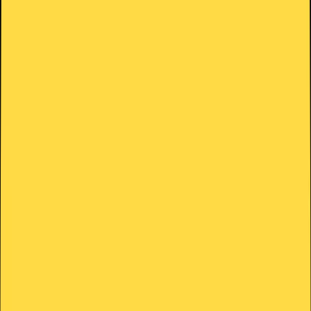
Bienvenido a HolyHosting.
Normalmente respondemos en unos minutos
HolyHosting
WhatsApp de Ventas