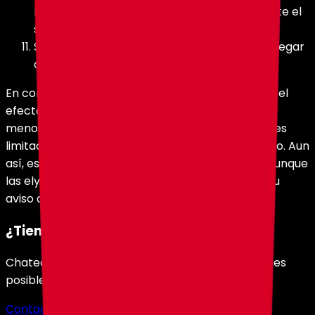
habilidad de carga, golpeando repetidamente el
sulfur cube en la dirección del viaje.
Sigue repitiendo la carga de la spear hasta llegar
al destino.
En condiciones ideales, el setup dura tanto como el
efecto de slow falling. En survival, espera que sea
menos elegante. El truco es delicado, el alcance es
limitado y mantener la altura puede ser incómodo. Aun
así, es un experimento de transporte divertido, aunque
las elytra no estén precisamente presentando su
aviso de retiro.
¿Tienes dudas?
Chatea con nosotros y te responderemos lo antes
posible.
Contactar Soporte