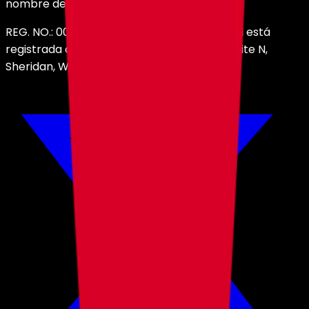
nombre de HolyHosting.
REG. NO.: 001599788. Esta entidad comercial está
registrada oficialmente en 30 N Gould St, Suite N,
Sheridan, WY 82801, Wyoming, US.