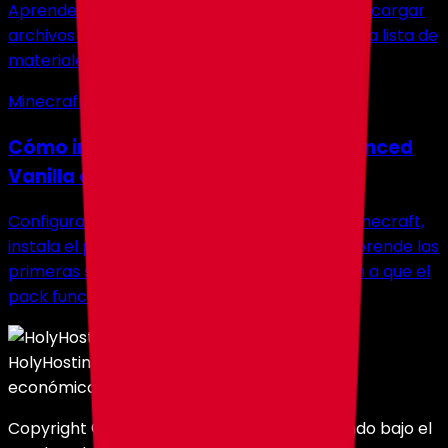
Aprende a instalar Litematica para Minecraft, cargar
archivos schematic, posicionar planos y usar la lista de
materiales para construcciones en survival.
Minecraft
Cómo instalar y jugar Valhelsia Enhanced
Vanilla en un server de Minecraft
Configura Valhelsia Enhanced Vanilla para Minecraft,
instala el perfil client, configura tu server y aprende las
primeras skills, items y soluciones que ayudan a que el
pack funcione sin problemas.
HolyHosting
Servidores potentes a precios
económicos.
Copyright © 2025 HOLY SERVERS LLC, operando bajo el