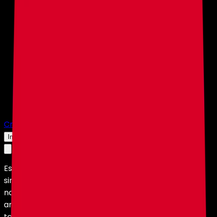
Crear Servidor
Iniciar Sesión
Este sitio web utiliza cookies y otras tecnologías
similares para ofrecerte la mejor experiencia de
navegación, realizar actividades de marketing y
analizar nuestro tráfico. HolyHosting utiliza estas
tecnologías de acuerdo con nuestra
Política de