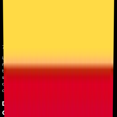
7
min lectura
Los sulfur cubes ya son útiles para trucos raros,
minijuegos y caos accidental. Con el setup correcto,
también pueden ayudar a lanzar un bote volador que
se mueve a una velocidad muy alta, lo bastante cerca
del viaje con elytra como para ser gracioso y un poco
alarmante.
Dónde hacen spawn los Sulfur
Cubes