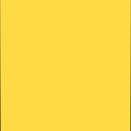
Cargando...
Ingresar
BASE DE CONOCIMIENTOS
>
Minecraft
>
Volar con Sulfur
Cubes en Minecraft: items, setup y pasos de viaje
¿Tienes dudas?
Chatea con nosotros y te responderemos lo antes
posible.
Contactar Soporte
HolyHosting
Holy Team