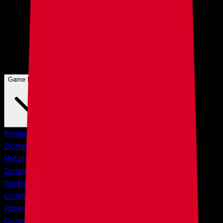
Game Hosting
Project Zomboid
Comenzando en
$4,75
Hytale
Comenzando en
$10,83
Terraria
Comenzando en
$2,38
Palworld
Comenzando en
$9,50