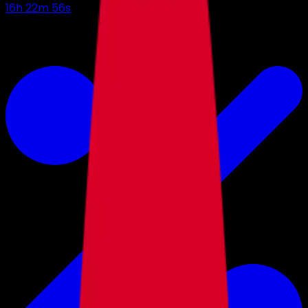
16
h
22
m
55
s