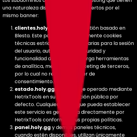
Los subdominios operados por HolyHosting que tienen
una naturaleza distinta no están cubiertos por el
mismo banner:
clientes.holy.gg
, panel de gestión basado en
Blesta. Este panel utiliza únicamente cookies
técnicas estrictamente necesarias para la sesión
del usuario, autenticación, seguridad y
funcionalidad del panel. No carga herramientas
de analítica, medición ni marketing de terceros,
por lo cual no requiere banner de
consentimiento.
estado.holy.gg
, status page operado mediante
HetrixTools en su configuración pública por
defecto. Cualquier cookie que pueda establecer
este servicio es gestionada directamente por
HetrixTools conforme a sus propias políticas.
panel.holy.gg
y demás paneles técnicos,
cuando estén disponibles, utilizan únicamente