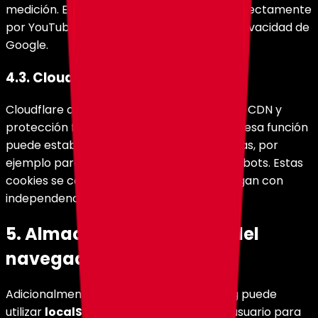
medición. Estas cookies son gestionadas directamente
por YouTube y se rigen por la política de privacidad de
Google.
4.3. Cloudflare
Cloudflare opera como capa de seguridad, CDN y
protección frente a ataques. Para cumplir esa función
puede establecer cookies técnicas mínimas, por
ejemplo para distinguir tráfico humano de bots. Estas
cookies se consideran esenciales y se cargan con
independencia del banner.
5. Almacenamiento local del
navegador
Adicionalmente a las cookies, HolyHosting puede
utilizar
localStorage
del navegador del usuario para