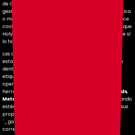
de Google que actúa como contenedor para
gestionar y desplegar etiquetas de medición, analítica
o marketing. El contenedor en sí mismo no establece
cookies de seguimiento por defecto, pero permite que
HolyHosting publique dentro de él herramientas que sí
lo hagan.
Las cookies concretas que efectivamente se
establezcan dependen de las etiquetas publicadas
dentro del contenedor en cada momento. Estas
etiquetas pueden incluir, según las necesidades
operativas y comerciales de HolyHosting,
herramientas como
Google Analytics
,
Google Ads
,
Meta Pixel
u otras herramientas equivalentes. Cuando
estén activas, estas etiquetas pueden establecer sus
propias cookies, por ejemplo cookies de la familia
`_ga`, `_gid` u otras asociadas al proveedor
correspondiente.