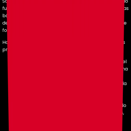
Son cookies estrictamente necesarias para que el sitio
funcione correctamente y para recordar preferencias
básicas de navegación. No requieren consentimiento
del usuario, ya que sin ellas el sitio no podría operar de
forma razonable.
HolyHosting utiliza actualmente las siguientes cookies
propias dentro de esta categoría:
holy_lang
: guarda el idioma seleccionado por el
usuario para que el sitio se muestre en ese idioma
en futuras visitas.
holy_currency
: guarda la moneda seleccionada
por el usuario para visualización de precios.
holy_cookie_consent
: guarda la decisión del
usuario respecto al banner de cookies, indicando
si aceptó, rechazó o configuró sus preferencias,
para no volver a mostrar el banner en cada
visita.