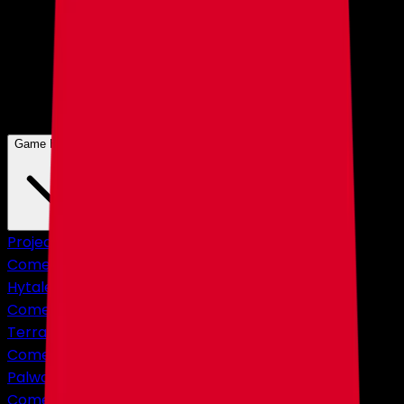
Game Hosting
Project Zomboid
Comenzando en
$4,75
Hytale
Comenzando en
$10,83
Terraria
Comenzando en
$2,38
Palworld
Comenzando en
$9,50