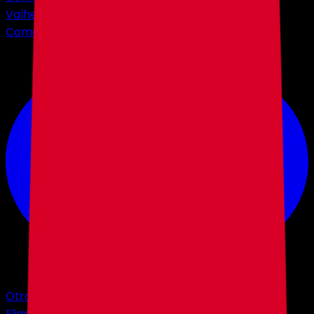
Valheim
Comenzando en
$3,56
Otros Juegos
Elige entre +40 juegos.