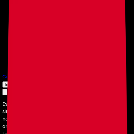
Crear Servidor
Iniciar Sesión
Este sitio web utiliza cookies y otras tecnologías
similares para ofrecerte la mejor experiencia de
navegación, realizar actividades de marketing y
analizar nuestro tráfico. HolyHosting utiliza estas
tecnologías de acuerdo con nuestra
Política de