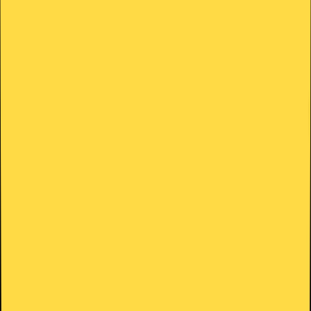
Cargando...
Ingresar
Política de Cookies
Versión
:
2026-05
Empresa
:
HOLY SERVERS LLC
Nombre comercial
:
HolyHosting
Dirección
:
30 N Gould St Ste N, Sheridan, WY 82801, USA
Contacto
:
legal@holy.gg
URL oficial
:
holy.gg/legal/cookies