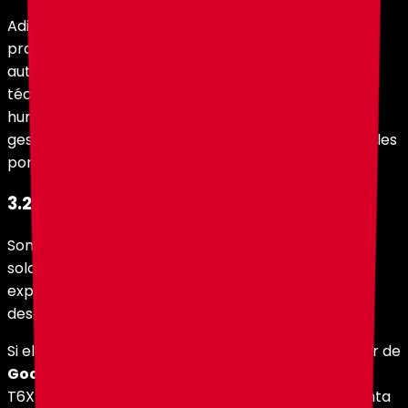
Adicionalmente, los servicios de
Cloudflare
que
protegen al sitio frente a tráfico malicioso, ataques
automatizados y bots pueden establecer cookies
técnicas mínimas necesarias para distinguir tráfico
humano de tráfico automatizado. Estas cookies son
gestionadas por Cloudflare y se consideran esenciales
por su finalidad de seguridad.
3.2. Tracking (opt-in)
Son cookies de medición, analítica o marketing que
solo se activan cuando el usuario las acepta
expresamente desde el banner de configuración o
desde el control de configuración del sitio.
Si el usuario las acepta, holy.gg carga el contenedor de
Google Tag Manager
(identificador GTM-
T6XNJP84). Google Tag Manager es una herramienta