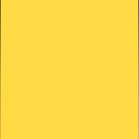
Bienvenido a HolyHosting.
Normalmente respondemos en unos minutos
HolyHosting
WhatsApp de Ventas