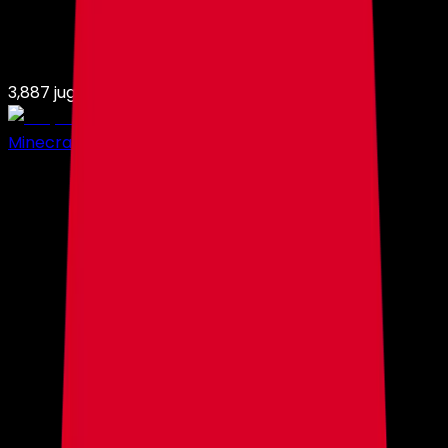
3,887
jugadores en
7,483
servidores
Minecraft Hosting