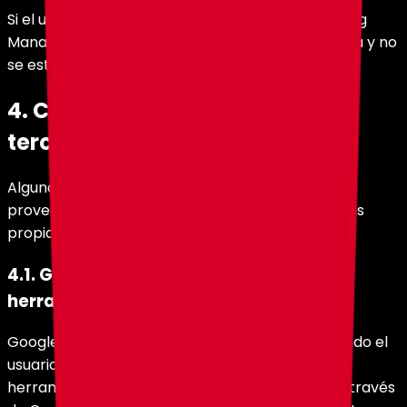
Si el usuario no acepta esta categoría, Google Tag
Manager no se carga, ninguna etiqueta se ejecuta y no
se establecen las cookies asociadas.
4. Cookies y tecnologías de
terceros
Algunas funcionalidades de holy.gg se apoyan en
proveedores externos que pueden establecer sus
propias cookies o tecnologías similares.
4.1. Google (Google Tag Manager y
herramientas asociadas)
Google Tag Manager se carga únicamente cuando el
usuario acepta la categoría de tracking. Las
herramientas que efectivamente se ejecuten a través