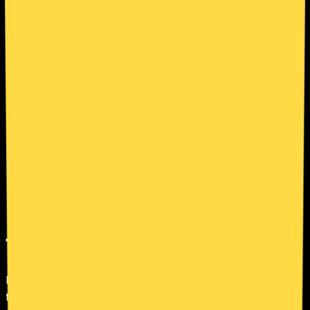
1. Introducción
2. Qué son las cookies y tecnologías similares
3. Cómo HolyHosting agrupa sus cookies
4. Cookies y tecnologías de terceros
5. Almacenamiento local del navegador
6. Alcance del banner de cookies
7. Cómo gestionar tus preferencias
8. Transferencias internacionales
9. Relación con la Política de Privacidad
10. Modificaciones
11. Contacto
1. Introducción
Esta Política explica cómo HolyHosting utiliza cookies y
tecnologías similares en holy.gg y en sus subdominios,