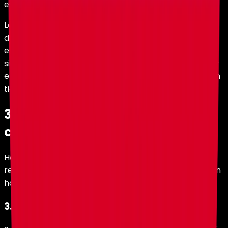
estas tecnologías similares.
Las cookies pueden ser propias, cuando las establece
directamente holy.gg, o de terceros, cuando las
establece un proveedor externo cargado desde el
sitio. Pueden ser de sesión, cuando se borran al cerrar
el navegador, o persistentes, cuando se mantienen un
tiempo determinado.
3. Cómo HolyHosting agrupa sus
cookies
HolyHosting clasifica las cookies en dos categorías,
reflejadas en el banner de configuración disponible en
holy.gg.
3.1. Esenciales (siempre activas)