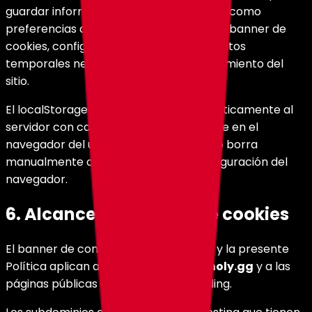
guardar información del lado del cliente, como
preferencias de visualización, estado del banner de
cookies, configuración de la interfaz o datos
temporales necesarios para el funcionamiento del
sitio.
El localStorage no se transmite automáticamente al
servidor con cada solicitud y permanece en el
navegador del usuario hasta que este lo borra
manualmente o lo limpia desde la configuración del
navegador.
6. Alcance del banner de cookies
El banner de configuración de cookies y la presente
Política aplican a la landing principal
holy.gg
y a las
páginas públicas asociadas a esa landing.