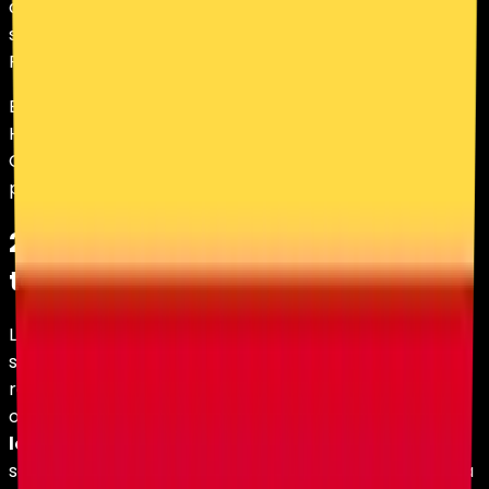
qué finalidades cumplen, qué control tiene el usuario
sobre ellas y cómo se relaciona esta Política con la
Política de Privacidad.
Esta Política forma parte del marco contractual de
HolyHosting y debe leerse junto con los Términos y
Condiciones, la Política de Privacidad y demás
políticas publicadas en holy.gg/legal.
2. Qué son las cookies y
tecnologías similares
Las cookies son pequeños archivos de texto que un
sitio web guarda en el navegador del usuario para
recordar información entre visitas. Existen también
otras tecnologías con función equivalente, como
localStorage
,
sessionStorage
, etiquetas, píxeles y
scripts. Esta Política aplica tanto a las cookies como a