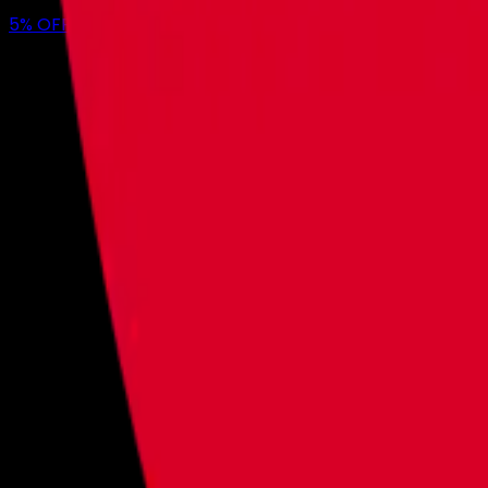
5
% OFF
en tu primer mes con nosotros