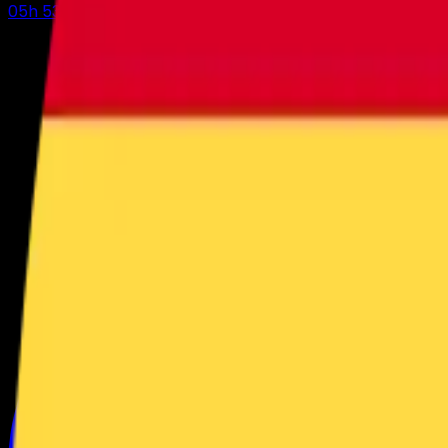
05
h
53
m
15
s