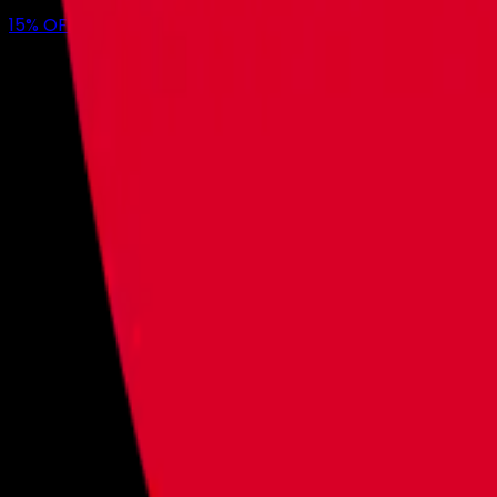
15
% OFF
en tu primer mes con nosotros