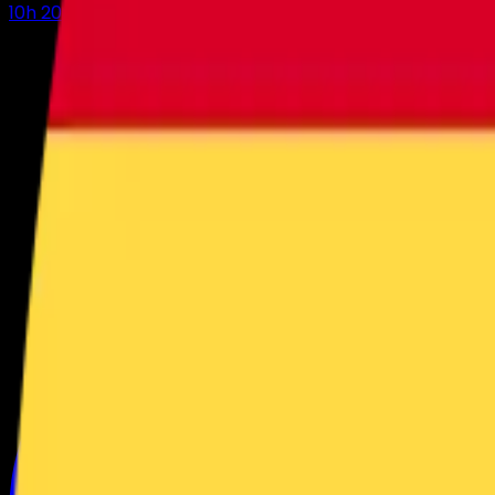
10
h
20
m
39
s