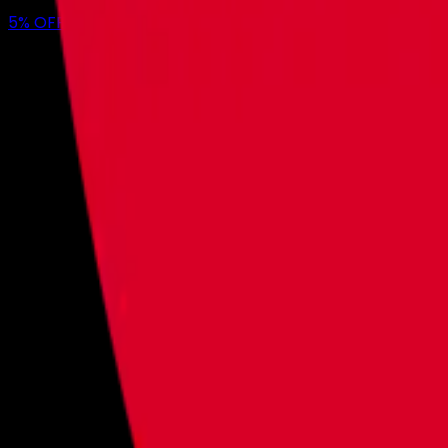
5
% OFF
en tu primer mes con nosotros