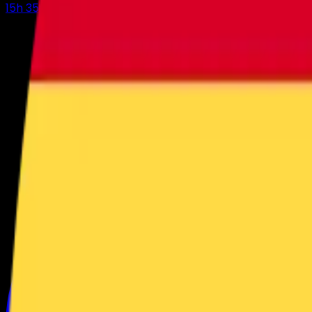
15
h
35
m
17
s