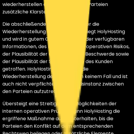
wiederherstellen oder von einer der Parteien
zusätzliche Klarstellungen anfordern.
Die abschließende Entscheidung über die
Wiederherstellung des Materials obliegt HolyHosting
und wird in gutem Glauben anhand der verfügbaren
Informationen, des rechtlichen und operativen Risikos,
der Plausibilität der ursprünglichen Beschwerde sowie
der Plausibilität der Stellungnahme des Kunden
getroffen. HolyHosting garantiert die
Wiederherstellung des Materials in keinem Fall und ist
auch nicht verpflichtet, als Schiedsinstanz zwischen
den Parteien aufzutreten.
Übersteigt eine Streitigkeit die Möglichkeiten der
internen operativen Prüfung, kann HolyHosting die
ergriffene Maßnahme aufrechterhalten, bis die
Parteien den Konflikt auf dem entsprechenden
Rechtsweg beilegen oder zusätzliche Elemente